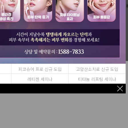
네이버톡
Specialist
피코슈어 프로 신규 도입
고압산소치료 신규 도입
피부과 전문의 개인별 맞춤 진료!
레티젠 세미나
티타늄 리프팅 세미나