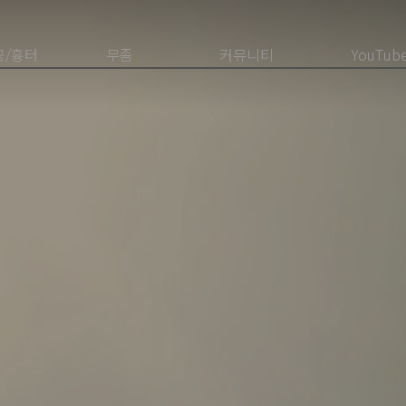
공/흉터
무좀
커뮤니티
YouTub