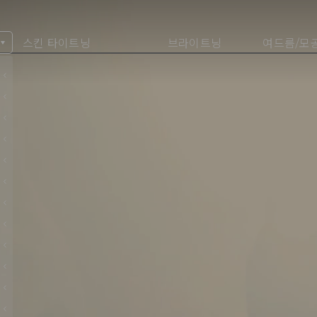
스킨 타이트닝
브라이트닝
여드름/모