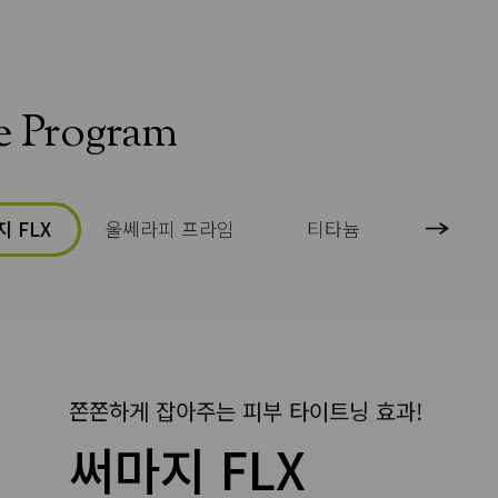
e Program
 FLX
울쎄라피 프라임
티타늄
엠페
쫀쫀하게 잡아주는 피부 타이트닝 효과!
써마지 FLX