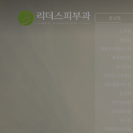
판교점
도곡점
명동점
목동트라팰리스점
목동현대점
압구정점
청담도산대로점
청담명품거리점
판교점
부천현대점
삼성중앙점
송도점
위례중앙타워점