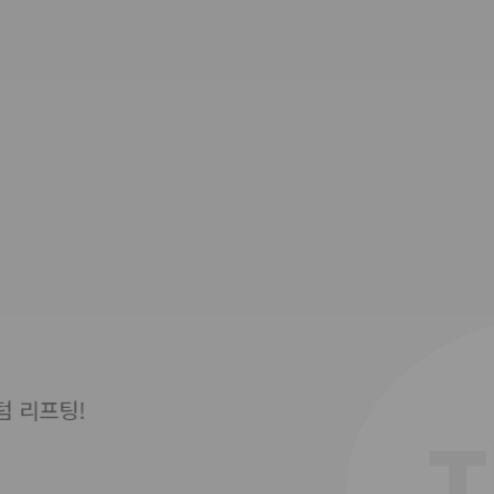
ONDA
실루엣 Fit
섬유아세포강화술
지우개
텀 리프팅!