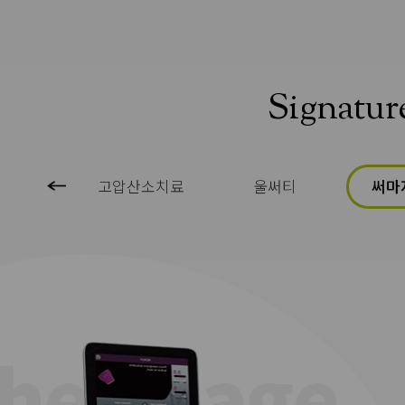
Signatur
 멀티토닝
고압산소치료
울써티
써마지